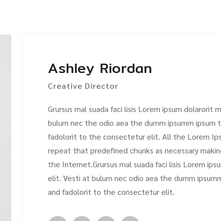
Ashley Riordan
Creative Director
Grursus mal suada faci lisis Lorem ipsum dolarorit 
bulum nec the odio aea the dumm ipsumm ipsum th
fadolorit to the consectetur elit. All the Lorem I
repeat that predefined chunks as necessary making
the Internet.Grursus mal suada faci lisis Lorem ip
elit. Vesti at bulum nec odio aea the dumm ipsum
and fadolorit to the consectetur elit.