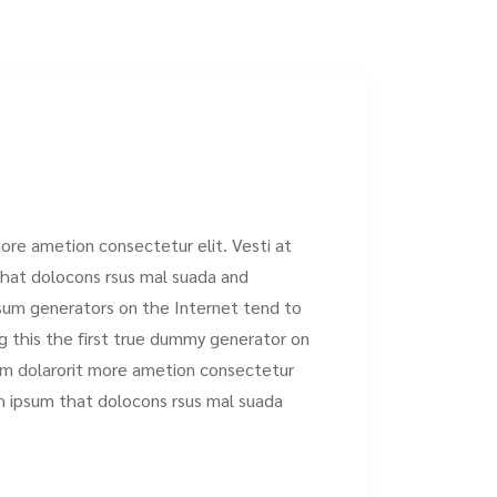
more ametion consectetur elit. Vesti at
at dolocons rsus mal suada and
psum generators on the Internet tend to
 this the first true dummy generator on
sum dolarorit more ametion consectetur
m ipsum that dolocons rsus mal suada