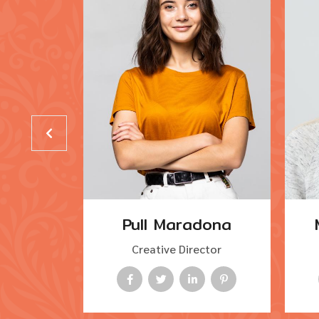
leman
Pull Maradona
r
Creative Director